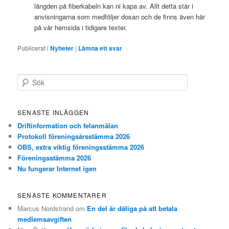
längden på fiberkabeln kan ni kapa av. Allt detta står i
anvisningarna som medföljer dosan och de finns även här
på vår hemsida i tidigare texter.
Publicerat i
Nyheter
|
Lämna ett svar
S
ö
k
SENASTE INLÄGGEN
Driftinformation och felanmälan
Protokoll föreningsårsstämma 2026
OBS, extra viktig föreningsstämma 2026
Föreningsstämma 2026
Nu fungerar Internet igen
SENASTE KOMMENTARER
Marcus Nordstrand
om
En del är dåliga på att betala
medlemsavgiften