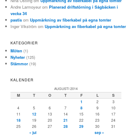
Nina Östling
om
Uppmärkning av fiberkabel på egna tomter
Andre Larmoyeur
om
Planerad driftstörning i Sågbäcken i
vecka 34
pastis
om
Uppmärkning av fiberkabel på egna tomter
Inger Vikström
om
Uppmärkning av fiberkabel på egna tomter
KATEGORIER
Möten
(1)
Nyheter
(125)
Stämmor
(19)
KALENDER
AUGUSTI 2014
M
T
O
T
F
L
S
1
2
3
4
5
6
7
8
9
10
11
12
13
14
15
16
17
18
19
20
21
22
23
24
25
26
27
28
29
30
31
« jul
sep »