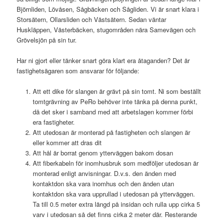
Björnliden, Lövåsen, Sågbäcken och Sågliden. Vi är snart klara i
Storsätern, Ollarsliden och Västsätern. Sedan väntar
Huskläppen, Västerbäcken, stugområden nära Samevägen och
Grövelsjön på sin tur.
Har ni gjort eller tänker snart göra klart era åtaganden? Det är
fastighetsägaren som ansvarar för följande:
Att ett dike för slangen är grävt på sin tomt. Ni som beställt
tomtgrävning av PeRo behöver inte tänka på denna punkt,
då det sker i samband med att arbetslagen kommer förbi
era fastigheter.
Att utedosan är monterad på fastigheten och slangen är
eller kommer att dras dit
Att hål är borrat genom ytterväggen bakom dosan
Att fiberkabeln för inomhusbruk som medföljer utedosan är
monterad enligt anvisningar. D.v.s. den änden med
kontaktdon ska vara inomhus och den änden utan
kontaktdon ska vara upprullad i utedosan på ytterväggen.
Ta till 0.5 meter extra längd på insidan och rulla upp cirka 5
varv i utedosan så det finns cirka 2 meter där. Resterande