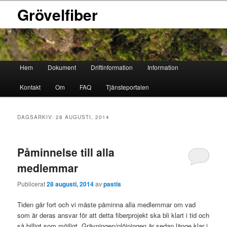
Grövelfiber
Huvudmeny
Hem
Dokument
Driftinformation
Information
Hoppa
Hoppa
Kontakt
Om
FAQ
Tjänsteportalen
till
till
primärt
sekundärt
DAGSARKIV:
28 AUGUSTI, 2014
innehåll
innehåll
Påminnelse till alla
medlemmar
Publicerat
28 augusti, 2014
av
pastis
Tiden går fort och vi måste påminna alla medlemmar om vad
som är deras ansvar för att detta fiberprojekt ska bli klart i tid och
så billigt som möjligt. Grävningen/plöjningen är sedan länge klar i