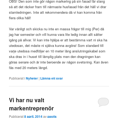
OBS! Den som inte gör någon markering på sin fasad får slang
så att det räcker fram till närmaste husfasad från det håll vi drar
stamledningen. Inte att rekommendera då vi kan komma från
flera olika håll!
Var vänligt och skicka nu inte en massa frågor till mig (Per) då
jag har semester och vill kunna vara lite ledig innan allt sätter
igång på allvar. Vi kan inte hjälpa er att bestämma vart ni ska ha
utedosan, det måste ni själva kunna avgöra! Som standard till
varje utedosa medföljer en 10 meter lång anslutningskabel som
ska dras in i huset till lämplig plats men den dragningen kan
göras senare och är inte beroende av någon svetsning. Kan även
fås med 20 meters längd.
Publicerat i
Nyheter
|
Lämna ett svar
Vi har nu valt
markentreprenör
Publicerat
8 april, 2014
av
pastis