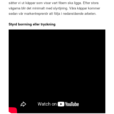
sätter vi ut käppar som visar vart fibern ska ligga. Efter stora
vägarna blir det minimalt med slyröjning. Våra käppar kommer
sedan vår markentreprenör att följa i nedanstående arbeten.
Styrd borrning eller tryckning