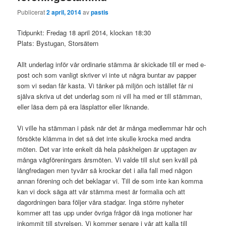
Publicerat
2 april, 2014
av
pastis
Tidpunkt: Fredag 18 april 2014, klockan 18:30
Plats: Bystugan, Storsätern
Allt underlag inför vår ordinarie stämma är skickade till er med e-
post och som vanligt skriver vi inte ut några buntar av papper
som vi sedan får kasta. Vi tänker på miljön och istället får ni
själva skriva ut det underlag som ni vill ha med er till stämman,
eller läsa dem på era läsplattor eller liknande.
Vi ville ha stämman i påsk när det är många medlemmar här och
försökte klämma in det så det inte skulle krocka med andra
möten. Det var inte enkelt då hela påskhelgen är upptagen av
många vägföreningars årsmöten. Vi valde till slut sen kväll på
långfredagen men tyvärr så krockar det i alla fall med någon
annan förening och det beklagar vi. Till de som inte kan komma
kan vi dock säga att vår stämma mest är formalia och att
dagordningen bara följer våra stadgar. Inga större nyheter
kommer att tas upp under övriga frågor då inga motioner har
inkommit till styrelsen. Vi kommer senare i vår att kalla till