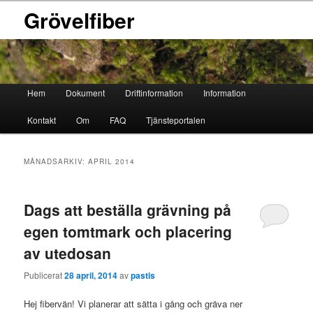
Grövelfiber
Huvudmeny
Hem
Dokument
Driftinformation
Information
Hoppa
Hoppa
Kontakt
Om
FAQ
Tjänsteportalen
till
till
primärt
sekundärt
MÅNADSARKIV:
APRIL 2014
innehåll
innehåll
Dags att beställa grävning på
egen tomtmark och placering
av utedosan
Publicerat
28 april, 2014
av
pastis
Hej fibervän! Vi planerar att sätta i gång och gräva ner