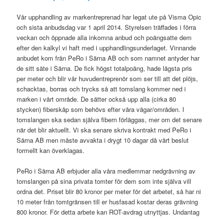
Vår upphandling av markentreprenad har legat ute på Visma Opic
och sista anbudsdag var 1 april 2014. Styrelsen träffades i förra
veckan och öppnade alla inkomna anbud och poängsatte dem
efter den kalkyl vi haft med i upphandlingsunderlaget. Vinnande
anbudet kom från PeRo i Särna AB och som namnet antyder har
de sitt säte i Särna. De fick högst totalpoäng, hade lägsta pris
per meter och blir vår huvudentreprenör som ser till att det plöjs,
schacktas, borras och trycks så att tomslang kommer ned i
marken i vårt område. De sätter också upp alla (cirka 80
stycken) fiberskåp som behövs efter våra vägar/områden. I
tomslangen ska sedan själva fibern förläggas, mer om det senare
när det blir aktuellt. Vi ska senare skriva kontrakt med PeRo i
Särna AB men måste avvakta i drygt 10 dagar då vårt beslut
formellt kan överklagas.
PeRo i Särna AB erbjuder alla våra medlemmar nedgrävning av
tomslangen på sina privata tomter för dem som inte själva vill
ordna det. Priset blir 80 kronor per meter för det arbetet, så har ni
10 meter från tomtgränsen till er husfasad kostar deras grävning
800 kronor. För detta arbete kan ROT-avdrag utnyttjas. Undantag