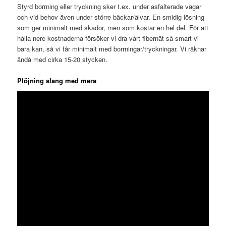
Styrd borrning eller tryckning sker t.ex. under asfalterade vägar
och vid behov även under större bäckar/älvar. En smidig lösning
som ger minimalt med skador, men som kostar en hel del. För att
hålla nere kostnaderna försöker vi dra vårt fibernät så smart vi
bara kan, så vi får minimalt med borrningar/tryckningar. Vi räknar
ändå med cirka 15-20 stycken.
Plöjning slang med mera