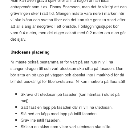
Man kan även gräva själv eller anlita någon annan lokal
entreprenör som t.ex. Ronny Enarsson, men det är viktigt att den
grävningen sker i rätt tid. Slangen måste vara nere i marken när
vi ska blåsa och svetsa fiber och det kan ske ganska snart efter
att all slang är nedgrävd i ett område. Förläggningsdjupet bör
vara 0.4 meter, men det duger också med 0.2 meter om man gör
det själv.
Utedosans placering
Ni måste också bestämma er för vart på era hus ni vill ha
slangen dragen till och vart utedosan ska sitta på fasaden. Den
bör sitta en bit upp på väggen och absolut inte i markhöjd för då
blir det besvärligt för fibersvetsarna. Ni kan markera på flera sätt:
Skruva dit utedosan på fasaden (kan hämtas i slutet på
maj).
Sätt fast en lapp på fasaden där ni vill ha utedosan.
Slå ned en käpp med lapp på intill fasaden.
Gräv lite intill fasaden.
Skicka en skiss som visar vart utedosan ska sitta.