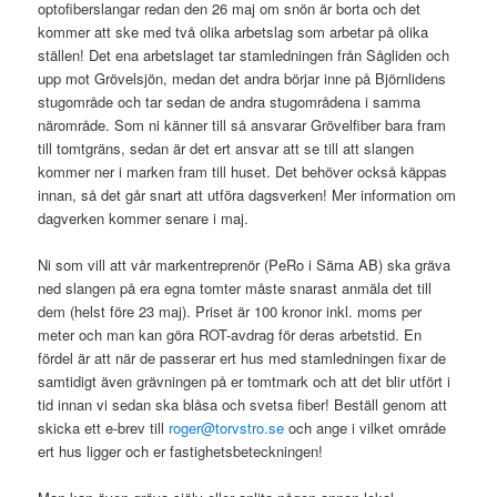
optofiberslangar redan den 26 maj om snön är borta och det
kommer att ske med två olika arbetslag som arbetar på olika
ställen! Det ena arbetslaget tar stamledningen från Sågliden och
upp mot Grövelsjön, medan det andra börjar inne på Björnlidens
stugområde och tar sedan de andra stugområdena i samma
närområde. Som ni känner till så ansvarar Grövelfiber bara fram
till tomtgräns, sedan är det ert ansvar att se till att slangen
kommer ner i marken fram till huset. Det behöver också käppas
innan, så det går snart att utföra dagsverken! Mer information om
dagverken kommer senare i maj.
Ni som vill att vår markentreprenör (PeRo i Särna AB) ska gräva
ned slangen på era egna tomter måste snarast anmäla det till
dem (helst före 23 maj). Priset är 100 kronor inkl. moms per
meter och man kan göra ROT-avdrag för deras arbetstid. En
fördel är att när de passerar ert hus med stamledningen fixar de
samtidigt även grävningen på er tomtmark och att det blir utfört i
tid innan vi sedan ska blåsa och svetsa fiber! Beställ genom att
skicka ett e-brev till
roger@torvstro.se
och ange i vilket område
ert hus ligger och er fastighetsbeteckningen!