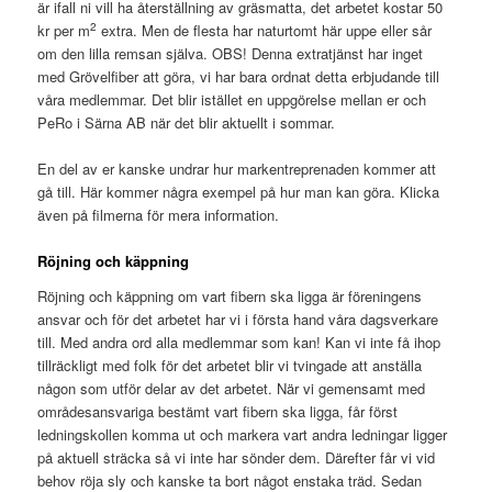
är ifall ni vill ha återställning av gräsmatta, det arbetet kostar 50
2
kr per m
extra. Men de flesta har naturtomt här uppe eller sår
om den lilla remsan själva. OBS! Denna extratjänst har inget
med Grövelfiber att göra, vi har bara ordnat detta erbjudande till
våra medlemmar. Det blir istället en uppgörelse mellan er och
PeRo i Särna AB när det blir aktuellt i sommar.
En del av er kanske undrar hur markentreprenaden kommer att
gå till. Här kommer några exempel på hur man kan göra. Klicka
även på filmerna för mera information.
Röjning och käppning
Röjning och käppning om vart fibern ska ligga är föreningens
ansvar och för det arbetet har vi i första hand våra dagsverkare
till. Med andra ord alla medlemmar som kan! Kan vi inte få ihop
tillräckligt med folk för det arbetet blir vi tvingade att anställa
någon som utför delar av det arbetet. När vi gemensamt med
områdesansvariga bestämt vart fibern ska ligga, får först
ledningskollen komma ut och markera vart andra ledningar ligger
på aktuell sträcka så vi inte har sönder dem. Därefter får vi vid
behov röja sly och kanske ta bort något enstaka träd. Sedan