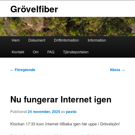
Grövelfiber
Huvudmeny
Hem
Dokument
Driftinformation
Information
Hoppa
Hoppa
Kontakt
Om
FAQ
Tjänsteportalen
till
till
primärt
sekundärt
Inläggsnavigering
←
Föregående
Nästa
→
innehåll
innehåll
Nu fungerar Internet igen
Publicerat
24 november, 2025
av
pastis
Klockan 17:33 kom Internet tillbaka igen här uppe i Grövelsjön!