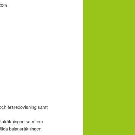
2025.
och årsredovisning samt
ltaträkningen samt om
ställda balansräkningen.