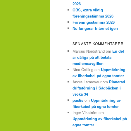
2026
OBS, extra viktig
föreningsstämma 2026
Föreningsstämma 2026
Nu fungerar Internet igen
SENASTE KOMMENTARER
Marcus Nordstrand
om
En del
är dåliga på att betala
medlemsavgiften
Nina Östling
om
Uppmärkning
av fiberkabel på egna tomter
Andre Larmoyeur
om
Planerad
driftstörning i Sågbäcken i
vecka 34
pastis
om
Uppmärkning av
fiberkabel på egna tomter
Inger Vikström
om
Uppmärkning av fiberkabel på
egna tomter