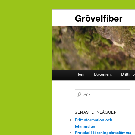
Grövelfiber
Huvudmeny
Hem
Dokument
Driftinf
Hoppa
Hoppa
till
till
S
ö
primärt
sekundärt
k
SENASTE INLÄGGEN
innehåll
innehåll
Driftinformation och
felanmälan
Protokoll föreningsårsstämma