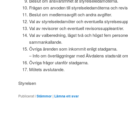
Beslut om ansvarsfrihet åt styrelseledamöterna.
Frågan om arvoden till styrelseledamöterna och revis
Beslut om medlemsavgift och andra avgifter.
Val av styrelseledamöter och eventuella styrelsesupp
Val av revisorer och eventuell revisorssuppleant/er.
Val av valberedning, lägst två och högst fem personer
sammankallande.
Övriga ärenden som inkommit enligt stadgarna.
– Info om överläggningar med Älvdalens stadsnät om ö
Övriga frågor utanför stadgarna.
Mötets avslutande.
Styrelsen
Publicerat i
Stämmor
|
Lämna ett svar