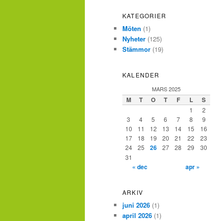
KATEGORIER
Möten
(1)
Nyheter
(125)
Stämmor
(19)
KALENDER
MARS 2025
M
T
O
T
F
L
S
1
2
3
4
5
6
7
8
9
10
11
12
13
14
15
16
17
18
19
20
21
22
23
24
25
26
27
28
29
30
31
« dec
apr »
ARKIV
juni 2026
(1)
april 2026
(1)