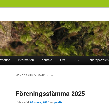
ormation
Information
Kontakt
Om
FAQ
Tjänsteportalen
MÅNADSARKIV:
MARS 2025
Föreningsstämma 2025
Publicerat
26 mars, 2025
av
pastis