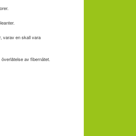
orer.
leanter.
, varav en skall vara
verlåtelse av fibernätet.