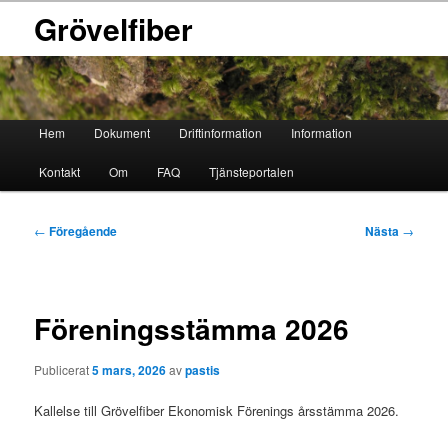
Grövelfiber
Huvudmeny
Hem
Dokument
Driftinformation
Information
Hoppa
Hoppa
Kontakt
Om
FAQ
Tjänsteportalen
till
till
primärt
sekundärt
Inläggsnavigering
←
Föregående
Nästa
→
innehåll
innehåll
Föreningsstämma 2026
Publicerat
5 mars, 2026
av
pastis
Kallelse till Grövelfiber Ekonomisk Förenings årsstämma 2026.