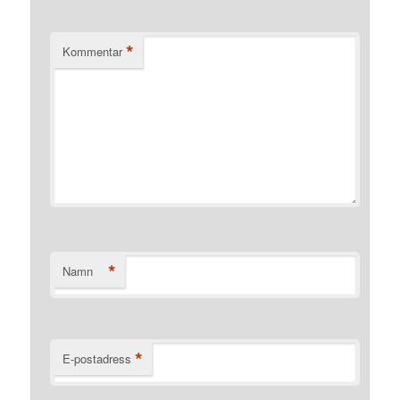
*
Kommentar
*
Namn
*
E-postadress