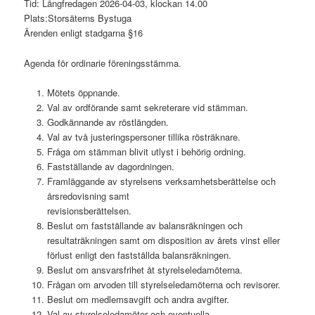
Tid: Långfredagen 2026-04-03, klockan 14.00
Plats:Storsäterns Bystuga
Ärenden enligt stadgarna §16
Agenda för ordinarie föreningsstämma.
Mötets öppnande.
Val av ordförande samt sekreterare vid stämman.
Godkännande av röstlängden.
Val av två justeringspersoner tillika rösträknare.
Fråga om stämman blivit utlyst i behörig ordning.
Fastställande av dagordningen.
Framläggande av styrelsens verksamhetsberättelse och
årsredovisning samt
revisionsberättelsen.
Beslut om fastställande av balansräkningen och
resultaträkningen samt om disposition av årets vinst eller
förlust enligt den fastställda balansräkningen.
Beslut om ansvarsfrihet åt styrelseledamöterna.
Frågan om arvoden till styrelseledamöterna och revisorer.
Beslut om medlemsavgift och andra avgifter.
Val av styrelseledamöter och eventuella