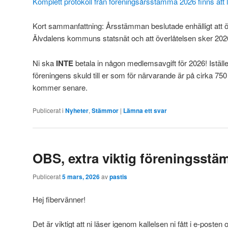
Komplett protokoll från föreningsårsstämma 2026 finns att l
Kort sammanfattning: Årsstämman beslutade enhälligt att öve
Älvdalens kommuns statsnät och att överlåtelsen sker 202
Ni ska
INTE
betala in någon medlemsavgift för 2026! Iställe
föreningens skuld till er som för närvarande är på cirka 750
kommer senare.
Publicerat i
Nyheter
,
Stämmor
|
Lämna ett svar
OBS, extra viktig föreningsst
Publicerat
5 mars, 2026
av
pastis
Hej fibervänner!
Det är viktigt att ni läser igenom kallelsen ni fått i e-pos