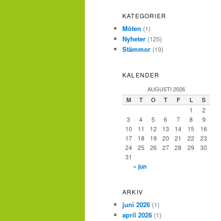
KATEGORIER
Möten
(1)
Nyheter
(125)
Stämmor
(19)
KALENDER
AUGUSTI 2026
M
T
O
T
F
L
S
1
2
3
4
5
6
7
8
9
10
11
12
13
14
15
16
17
18
19
20
21
22
23
24
25
26
27
28
29
30
31
« jun
ARKIV
juni 2026
(1)
april 2026
(1)