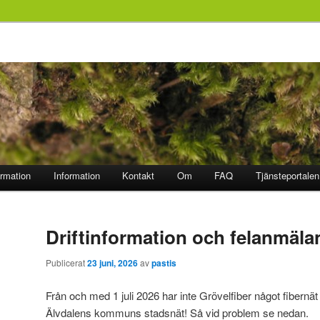
ormation
Information
Kontakt
Om
FAQ
Tjänsteportalen
Driftinformation och felanmäla
Publicerat
23 juni, 2026
av
pastis
Från och med 1 juli 2026 har inte Grövelfiber något fibernät lä
Älvdalens kommuns stadsnät! Så vid problem se nedan.