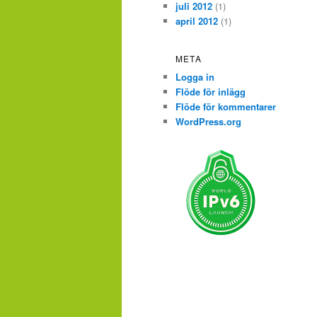
juli 2012
(1)
april 2012
(1)
META
Logga in
Flöde för inlägg
Flöde för kommentarer
WordPress.org