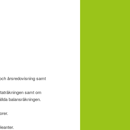
och årsredovisning samt
ltaträkningen samt om
ställda balansräkningen.
orer.
leanter.