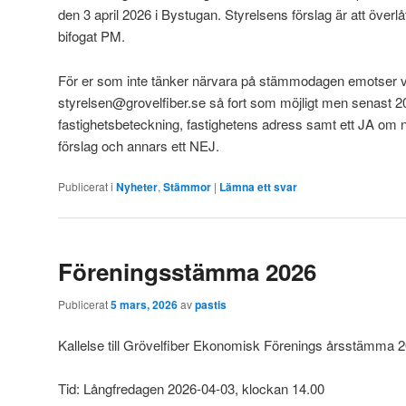
den 3 april 2026 i Bystugan. Styrelsens förslag är att överlå
bifogat PM.
För er som inte tänker närvara på stämmodagen emotser vi e
styrelsen@grovelfiber.se så fort som möjligt men senast
fastighetsbeteckning, fastighetens adress samt ett JA om ni
förslag och annars ett NEJ.
Publicerat i
Nyheter
,
Stämmor
|
Lämna ett svar
Föreningsstämma 2026
Publicerat
5 mars, 2026
av
pastis
Kallelse till Grövelfiber Ekonomisk Förenings årsstämma 
Tid: Långfredagen 2026-04-03, klockan 14.00