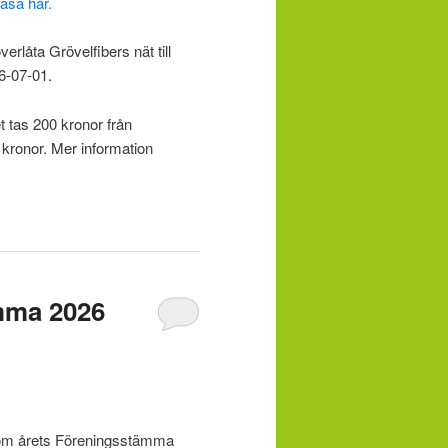
äsa här.
rlåta Grövelfibers nät till
6-07-01.
t tas 200 kronor från
 kronor. Mer information
ämma 2026
ten om årets Föreningsstämma