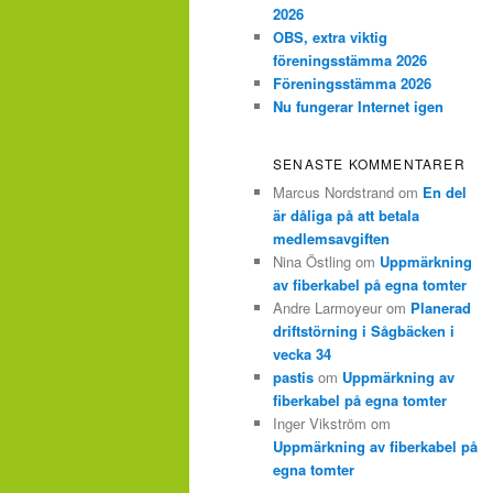
2026
OBS, extra viktig
föreningsstämma 2026
Föreningsstämma 2026
Nu fungerar Internet igen
SENASTE KOMMENTARER
Marcus Nordstrand
om
En del
är dåliga på att betala
medlemsavgiften
Nina Östling
om
Uppmärkning
av fiberkabel på egna tomter
Andre Larmoyeur
om
Planerad
driftstörning i Sågbäcken i
vecka 34
pastis
om
Uppmärkning av
fiberkabel på egna tomter
Inger Vikström
om
Uppmärkning av fiberkabel på
egna tomter