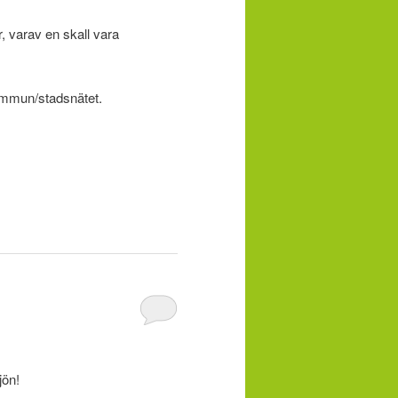
, varav en skall vara
kommun/stadsnätet.
jön!