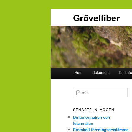
Grövelfiber
Huvudmeny
Hem
Dokument
Driftinf
Hoppa
Hoppa
till
till
S
ö
primärt
sekundärt
k
SENASTE INLÄGGEN
innehåll
innehåll
Driftinformation och
felanmälan
Protokoll föreningsårsstämma