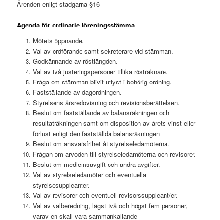
Ärenden enligt stadgarna §16
Agenda för ordinarie föreningsstämma.
Mötets öppnande.
Val av ordförande samt sekreterare vid stämman.
Godkännande av röstlängden.
Val av två justeringspersoner tillika rösträknare.
Fråga om stämman blivit utlyst i behörig ordning.
Fastställande av dagordningen.
Styrelsens årsredovisning och revisionsberättelsen.
Beslut om fastställande av balansräkningen och
resultaträkningen samt om disposition av årets vinst eller
förlust enligt den fastställda balansräkningen
Beslut om ansvarsfrihet åt styrelseledamöterna.
Frågan om arvoden till styrelseledamöterna och revisorer.
Beslut om medlemsavgift och andra avgifter.
Val av styrelseledamöter och eventuella
styrelsesuppleanter.
Val av revisorer och eventuell revisorssuppleant/er.
Val av valberedning, lägst två och högst fem personer,
varav en skall vara sammankallande.