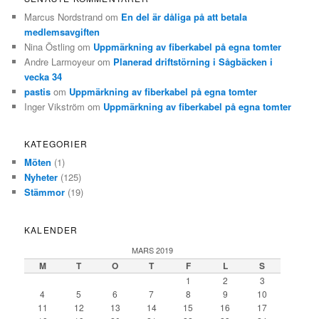
Marcus Nordstrand
om
En del är dåliga på att betala
medlemsavgiften
Nina Östling
om
Uppmärkning av fiberkabel på egna tomter
Andre Larmoyeur
om
Planerad driftstörning i Sågbäcken i
vecka 34
pastis
om
Uppmärkning av fiberkabel på egna tomter
Inger Vikström
om
Uppmärkning av fiberkabel på egna tomter
KATEGORIER
Möten
(1)
Nyheter
(125)
Stämmor
(19)
KALENDER
MARS 2019
M
T
O
T
F
L
S
1
2
3
4
5
6
7
8
9
10
11
12
13
14
15
16
17