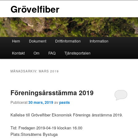
Grövelfiber
Huvudmeny
Hem
Dokument
Driftinformation
Information
Hoppa
Hoppa
Kontakt
Om
FAQ
Tjänsteportalen
till
till
primärt
sekundärt
MÅNADSARKIV:
MARS 2019
innehåll
innehåll
Föreningsårsstämma 2019
Publicerat
30 mars, 2019
av
pastis
Kallelse till Grövelfiber Ekonomisk Förenings årsstämma 2019.
Tid: Fredagen 2019-04-19 klockan 16.00
Plats:Storsäterns Bystuga