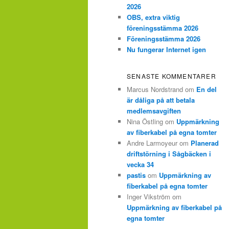
2026
OBS, extra viktig
föreningsstämma 2026
Föreningsstämma 2026
Nu fungerar Internet igen
SENASTE KOMMENTARER
Marcus Nordstrand
om
En del
är dåliga på att betala
medlemsavgiften
Nina Östling
om
Uppmärkning
av fiberkabel på egna tomter
Andre Larmoyeur
om
Planerad
driftstörning i Sågbäcken i
vecka 34
pastis
om
Uppmärkning av
fiberkabel på egna tomter
Inger Vikström
om
Uppmärkning av fiberkabel på
egna tomter