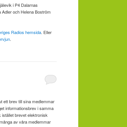
jälevik i P4 Dalarnas
a Adler och Helena Boström
riges Radios hemsida
. Eller
ervjun
.
ut ett brev till sina medlemmar
eget informationsbrev i samma
tället brevet elektronisk
som många av våra medlemmar