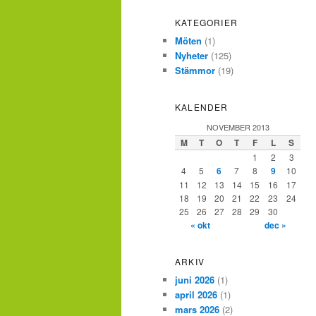
KATEGORIER
Möten
(1)
Nyheter
(125)
Stämmor
(19)
KALENDER
NOVEMBER 2013
M
T
O
T
F
L
S
1
2
3
4
5
6
7
8
9
10
11
12
13
14
15
16
17
18
19
20
21
22
23
24
25
26
27
28
29
30
« okt
dec »
ARKIV
juni 2026
(1)
april 2026
(1)
mars 2026
(2)