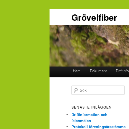
Grövelfiber
Huvudmeny
Hem
Dokument
Driftinf
Hoppa
Hoppa
till
till
S
ö
primärt
sekundärt
k
SENASTE INLÄGGEN
innehåll
innehåll
Driftinformation och
felanmälan
Protokoll föreningsårsstämma