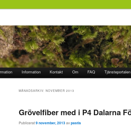
ormation
Information
Kontakt
Om
FAQ
Tjänsteportalen
MÅNADSARKIV:
NOVEMBER 2013
Grövelfiber med i P4 Dalarna 
Publicerat
9 november, 2013
av
pastis