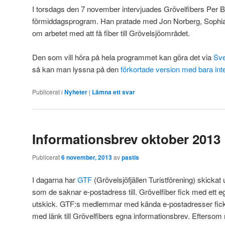
I torsdags den 7 november intervjuades Grövelfibers Per B
förmiddagsprogram. Han pratade med Jon Norberg, Sophi
om arbetet med att få fiber till Grövelsjöområdet.
Den som vill höra på hela programmet kan göra det via
Sve
så kan man lyssna på den
förkortade version med bara int
Publicerat i
Nyheter
|
Lämna ett svar
Informationsbrev oktober 2013
Publicerat
6 november, 2013
av
pastis
I dagarna har
GTF
(Grövelsjöfjällen Turistförening) skickat 
som de saknar e-postadress till. Grövelfiber fick med ett 
utskick. GTF:s medlemmar med kända e-postadresser fick is
med länk till Grövelfibers egna informationsbrev. Efter