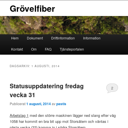
Grövelfiber
Huvudmeny
Hem
Dokument
Driftinformation
Information
Hoppa
Hoppa
Kontakt
Om
FAQ
Tjänsteportalen
till
till
primärt
sekundärt
DAGSARKIV:
1 AUGUSTI, 2014
innehåll
innehåll
Statusuppdatering fredag
2
vecka 31
Publicerat
1 augusti, 2014
av
pastis
Arbetslag 1
med den större maskinen lägger ned slang efter väg
1058 har kommit en bra bit upp mot Storsätern och väntas i
nästa vecka (32) komma in i södra Storsätern.