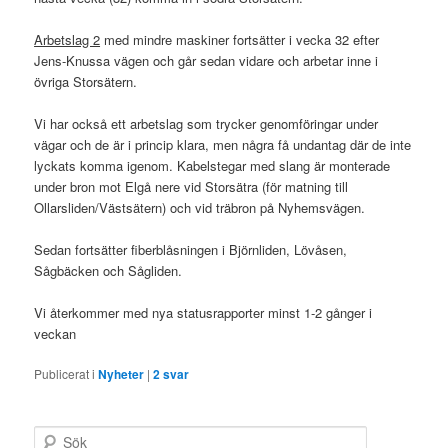
Arbetslag 2
med mindre maskiner fortsätter i vecka 32 efter
Jens-Knussa vägen och går sedan vidare och arbetar inne i
övriga Storsätern.
Vi har också ett arbetslag som trycker genomföringar under
vägar och de är i princip klara, men några få undantag där de inte
lyckats komma igenom. Kabelstegar med slang är monterade
under bron mot Elgå nere vid Storsätra (för matning till
Ollarsliden/Västsätern) och vid träbron på Nyhemsvägen.
Sedan fortsätter fiberblåsningen i Björnliden, Lövåsen,
Sågbäcken och Sågliden.
Vi återkommer med nya statusrapporter minst 1-2 gånger i
veckan
Publicerat i
Nyheter
|
2
svar
S