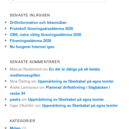
ö
k
SENASTE INLÄGGEN
Driftinformation och felanmälan
Protokoll föreningsårsstämma 2026
OBS, extra viktig föreningsstämma 2026
Föreningsstämma 2026
Nu fungerar Internet igen
SENASTE KOMMENTARER
Marcus Nordstrand
om
En del är dåliga på att betala
medlemsavgiften
Nina Östling
om
Uppmärkning av fiberkabel på egna tomter
Andre Larmoyeur
om
Planerad driftstörning i Sågbäcken i
vecka 34
pastis
om
Uppmärkning av fiberkabel på egna tomter
Inger Vikström
om
Uppmärkning av fiberkabel på egna tomter
KATEGORIER
Möten
(1)