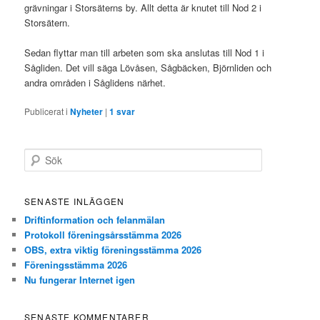
grävningar i Storsäterns by. Allt detta är knutet till Nod 2 i
Storsätern.
Sedan flyttar man till arbeten som ska anslutas till Nod 1 i
Sågliden. Det vill säga Lövåsen, Sågbäcken, Björnliden och
andra områden i Såglidens närhet.
Publicerat i
Nyheter
|
1
svar
S
ö
k
SENASTE INLÄGGEN
Driftinformation och felanmälan
Protokoll föreningsårsstämma 2026
OBS, extra viktig föreningsstämma 2026
Föreningsstämma 2026
Nu fungerar Internet igen
SENASTE KOMMENTARER