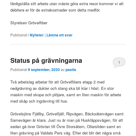
färdigställa sitt arbete utan måste göra extra resor kommer vi att
debitera er för de extrakostnader som detta medför.
Styrelsen Grövelfiber
Publicerat i
Nyheter
|
Lämna ett svar
Status på grävningarna
1
Publicerat
9 september, 2020
av
pastis
Två arbetslag arbetar för att Grövelfibers etapp 2 med
nedgrävning av dukter och slang ska bli klar i höst. En stor
maskin med skopa och plöjare, samt en liten maskin för arbete
med skåp och ingrävning till hus.
Grövelsjöns Fjällby, Grövelfjäll, Ripvägen, Bäcksätervägen samt
Samevägen är klara. Just nu är man på Huskläppsvägen, för att
sedan gå över Grövlan till Övre Storsätern, Ollarsliden samt en
liten grävning på Valdals Pers väg. Efter det blir det några små