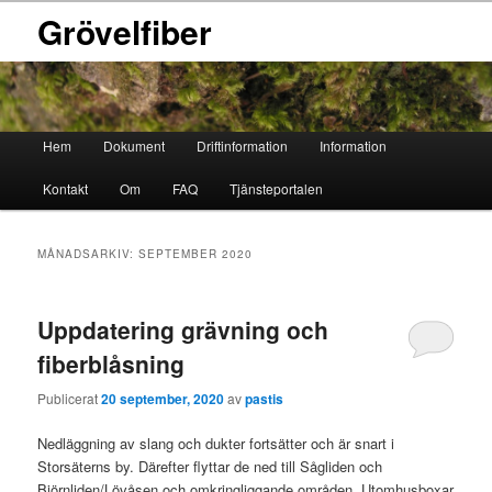
Grövelfiber
Huvudmeny
Hem
Dokument
Driftinformation
Information
Hoppa
Hoppa
Kontakt
Om
FAQ
Tjänsteportalen
till
till
primärt
sekundärt
MÅNADSARKIV:
SEPTEMBER 2020
innehåll
innehåll
Uppdatering grävning och
fiberblåsning
Publicerat
20 september, 2020
av
pastis
Nedläggning av slang och dukter fortsätter och är snart i
Storsäterns by. Därefter flyttar de ned till Sågliden och
Björnliden/Lövåsen och omkringliggande områden. Utomhusboxar