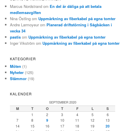
Marcus Nordstrand
om
En del är dåliga på att betala
medlemsavgiften
Nina Östling
om
Uppmärkning av fiberkabel på egna tomter
Andre Larmoyeur
om
Planerad driftstörning i Sågbäcken i
vecka 34
pastis
om
Uppmärkning av fiberkabel på egna tomter
Inger Vikström
om
Uppmärkning av fiberkabel på egna tomter
KATEGORIER
Möten
(1)
Nyheter
(125)
Stämmor
(19)
KALENDER
SEPTEMBER 2020
M
T
O
T
F
L
S
1
2
3
4
5
6
7
8
9
10
11
12
13
14
15
16
17
18
19
20