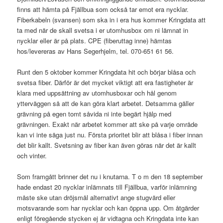
finns att hämta på Fjällbua som också tar emot era nycklar.
Fiberkabeln (svansen) som ska in i era hus kommer Kringdata att
ta med när de skall svetsa i er utomhusbox om ni lämnat in
nycklar eller är på plats. CPE (fiberuttag inne) hämtas
hos/levereras av Hans Segerhjelm, tel. 070-651 61 56.
Runt den 5 oktober kommer Kringdata hit och börjar blåsa och
svetsa fiber. Därför är det mycket viktigt att era fastigheter är
klara med uppsättning av utomhusboxar och hål genom
ytterväggen så att de kan göra klart arbetet. Detsamma gäller
grävning på egen tomt såvida ni inte begärt hjälp med
grävningen. Exakt när arbetet kommer att ske på varje område
kan vi inte säga just nu. Första prioritet blir att blåsa i fiber innan
det blir kallt. Svetsning av fiber kan även göras när det är kallt
och vinter.
Som framgått brinner det nu i knutarna. T o m den 18 september
hade endast 20 nycklar inlämnats till Fjällbua, varför inlämning
måste ske utan dröjsmål alternativt ange stugvärd eller
motsvarande som har nycklar och kan öppna upp. Om åtgärder
enligt föregående stycken ej är vidtagna och Kringdata inte kan