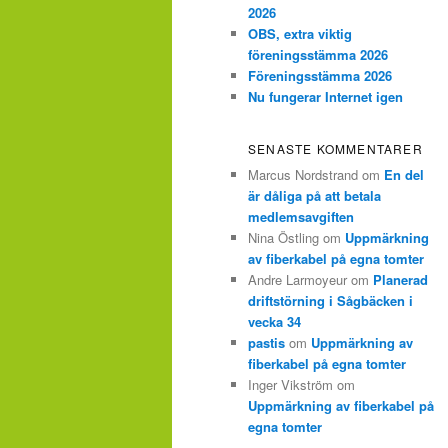
2026
OBS, extra viktig
föreningsstämma 2026
Föreningsstämma 2026
Nu fungerar Internet igen
SENASTE KOMMENTARER
Marcus Nordstrand
om
En del
är dåliga på att betala
medlemsavgiften
Nina Östling
om
Uppmärkning
av fiberkabel på egna tomter
Andre Larmoyeur
om
Planerad
driftstörning i Sågbäcken i
vecka 34
pastis
om
Uppmärkning av
fiberkabel på egna tomter
Inger Vikström
om
Uppmärkning av fiberkabel på
egna tomter