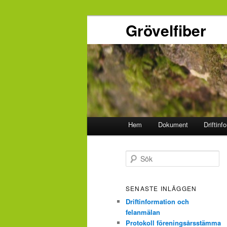
Grövelfiber
Huvudmeny
Hem
Dokument
Driftinf
Hoppa
Hoppa
till
till
S
ö
primärt
sekundärt
k
SENASTE INLÄGGEN
innehåll
innehåll
Driftinformation och
felanmälan
Protokoll föreningsårsstämma