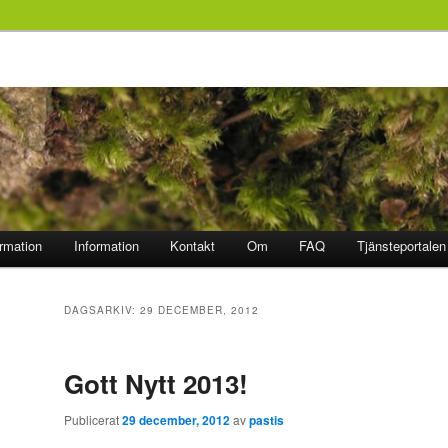
ormation
Information
Kontakt
Om
FAQ
Tjänsteportalen
DAGSARKIV:
29 DECEMBER, 2012
Gott Nytt 2013!
Publicerat
29 december, 2012
av
pastis