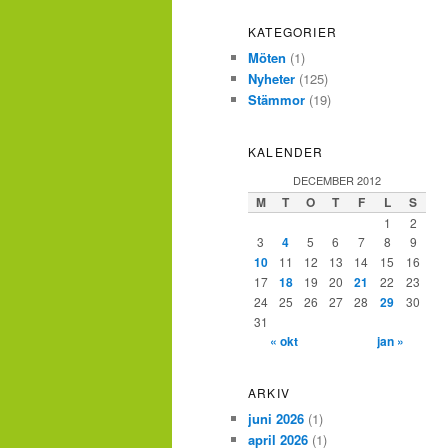
KATEGORIER
Möten
(1)
Nyheter
(125)
Stämmor
(19)
KALENDER
DECEMBER 2012
M
T
O
T
F
L
S
1
2
3
4
5
6
7
8
9
10
11
12
13
14
15
16
17
18
19
20
21
22
23
24
25
26
27
28
29
30
31
« okt
jan »
ARKIV
juni 2026
(1)
april 2026
(1)