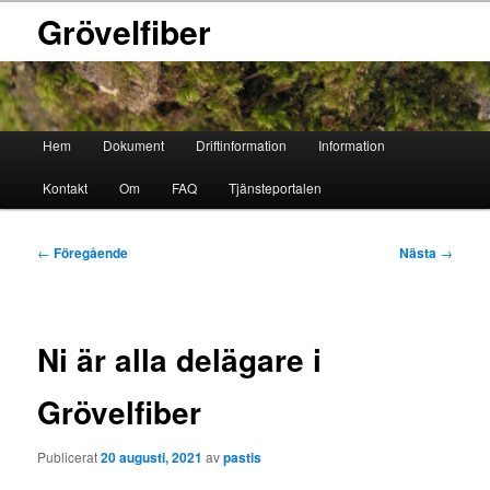
Grövelfiber
Huvudmeny
Hem
Dokument
Driftinformation
Information
Hoppa
Hoppa
Kontakt
Om
FAQ
Tjänsteportalen
till
till
primärt
sekundärt
Inläggsnavigering
←
Föregående
Nästa
→
innehåll
innehåll
Ni är alla delägare i
Grövelfiber
Publicerat
20 augusti, 2021
av
pastis