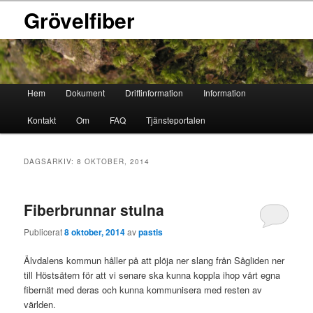
Grövelfiber
Huvudmeny
Hem
Dokument
Driftinformation
Information
Hoppa
Hoppa
Kontakt
Om
FAQ
Tjänsteportalen
till
till
primärt
sekundärt
DAGSARKIV:
8 OKTOBER, 2014
innehåll
innehåll
Fiberbrunnar stulna
Publicerat
8 oktober, 2014
av
pastis
Älvdalens kommun håller på att plöja ner slang från Sågliden ner
till Höstsätern för att vi senare ska kunna koppla ihop vårt egna
fibernät med deras och kunna kommunisera med resten av
världen.