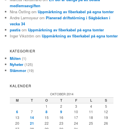
medlemsavgiften
Nina Östling
om
Uppmärkning av fiberkabel på egna tomter
Andre Larmoyeur
om
Planerad driftstörning i Sågbäcken i
vecka 34
pastis
om
Uppmärkning av fiberkabel på egna tomter
Inger Vikström
om
Uppmärkning av fiberkabel på egna tomter
KATEGORIER
Möten
(1)
Nyheter
(125)
Stämmor
(19)
KALENDER
OKTOBER 2014
M
T
O
T
F
L
S
1
2
3
4
5
6
7
8
9
10
11
12
13
14
15
16
17
18
19
20
21
22
23
24
25
26
27
28
29
30
31