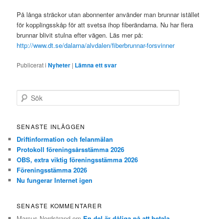
På långa sträckor utan abonnenter använder man brunnar istället
för kopplingsskåp för att svetsa ihop fiberändarna. Nu har flera
brunnar blivit stulna efter vägen. Läs mer på:
http://www.dt.se/dalarna/alvdalen/fiberbrunnar-forsvinner
Publicerat i
Nyheter
|
Lämna ett svar
S
ö
k
SENASTE INLÄGGEN
Driftinformation och felanmälan
Protokoll föreningsårsstämma 2026
OBS, extra viktig föreningsstämma 2026
Föreningsstämma 2026
Nu fungerar Internet igen
SENASTE KOMMENTARER
Marcus Nordstrand
om
En del är dåliga på att betala