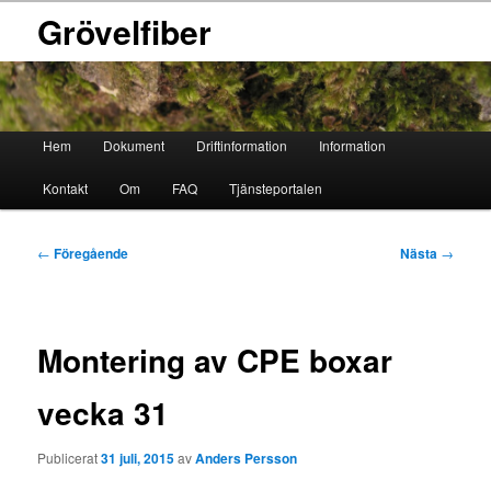
Grövelfiber
Huvudmeny
Hem
Dokument
Driftinformation
Information
Hoppa
Hoppa
Kontakt
Om
FAQ
Tjänsteportalen
till
till
primärt
sekundärt
Inläggsnavigering
←
Föregående
Nästa
→
innehåll
innehåll
Montering av CPE boxar
vecka 31
Publicerat
31 juli, 2015
av
Anders Persson