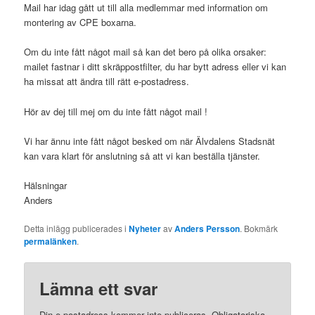
Mail har idag gått ut till alla medlemmar med information om
montering av CPE boxarna.
Om du inte fått något mail så kan det bero på olika orsaker:
mailet fastnar i ditt skräppostfilter, du har bytt adress eller vi kan
ha missat att ändra till rätt e-postadress.
Hör av dej till mej om du inte fått något mail !
Vi har ännu inte fått något besked om när Älvdalens Stadsnät
kan vara klart för anslutning så att vi kan beställa tjänster.
Hälsningar
Anders
Detta inlägg publicerades i
Nyheter
av
Anders Persson
. Bokmärk
permalänken
.
Lämna ett svar
Din e-postadress kommer inte publiceras.
Obligatoriska