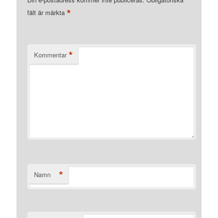
*
fält är märkta
*
Kommentar
*
Namn